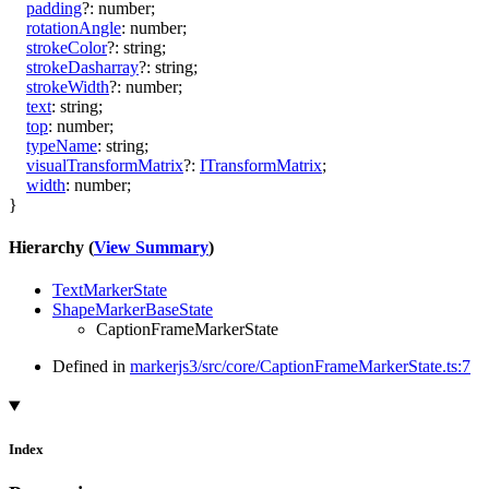
padding
?:
number
;
rotationAngle
:
number
;
strokeColor
?:
string
;
strokeDasharray
?:
string
;
strokeWidth
?:
number
;
text
:
string
;
top
:
number
;
typeName
:
string
;
visualTransformMatrix
?:
ITransformMatrix
;
width
:
number
;
}
Hierarchy (
View Summary
)
TextMarkerState
ShapeMarkerBaseState
CaptionFrameMarkerState
Defined in
markerjs3/src/core/CaptionFrameMarkerState.ts:7
Index