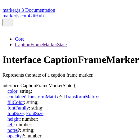
marker.js 3 Documentation
markerjs.com
GitHub
Core
CaptionFrameMarkerState
Interface CaptionFrameMarker
Represents the state of a caption frame marker.
interface
CaptionFrameMarkerState
{
color
:
string
;
containerTransformMatrix
?:
ITransformMatrix
;
fillColor
:
string
;
fontFamily
:
string
;
fontSize
:
FontSize
;
height
:
number
;
left
:
number
;
notes
?:
string
;
opacity
?:
number
;